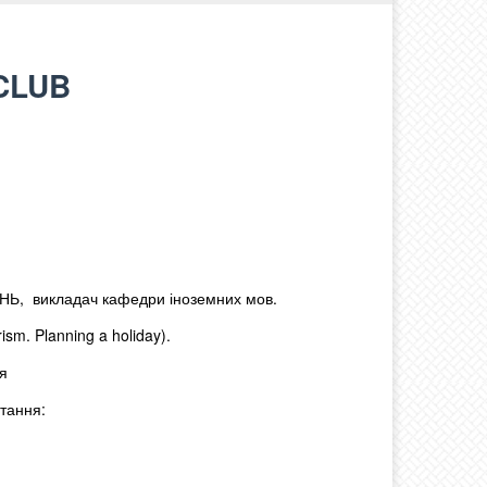
CLUB
АНЬ, викладач кафедри іноземних мов.
sm. Planning a holiday).
ня
итання: