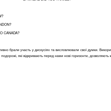
W?
ONDON?
TO CANADA?
ивно брали участь у дискусіях та висловлювали свої думки. Викори
подорожі, які відкривають перед нами нові горизонти, дозволяють кр