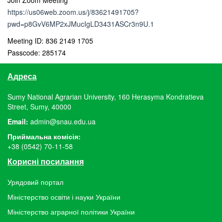
Join Zoom Meeting
https://us06web.zoom.us/j/83621491705?
pwd=p8GvV6MP2xJMucIgLD3431ASCr3n9U.1
Meeting ID: 836 2149 1705
Passcode:
285174
Адреса
Sumy National Agrarian University, 160 Herasyma Kondratieva
Street, Sumy, 40000
Email:
admin@snau.edu.ua
Приймальна комісія:
+38 (0542) 70-11-58
Корисні посилання
Урядовий портал
Міністерство освіти і науки України
Міністерство аграрної політики України