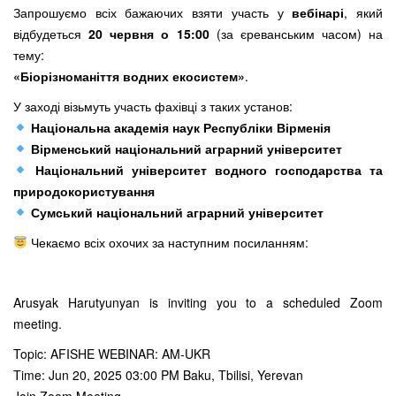
Запрошуємо всіх бажаючих взяти участь у
вебінарі
, який
відбудеться
20 червня о 15:00
(за єреванським часом) на
тему:
«Біорізноманіття водних екосистем»
.
У заході візьмуть участь фахівці з таких установ:
Національна академія наук Республіки Вірменія
Вірменський національний аграрний університет
Національний університет водного господарства та
природокористування
Сумський національний аграрний університет
Чекаємо всіх охочих за наступним посиланням:
Arusyak Harutyunyan is inviting you to a scheduled Zoom
meeting.
Topic: AFISHE WEBINAR: AM-UKR
Time: Jun 20, 2025 03:00 PM Baku, Tbilisi, Yerevan